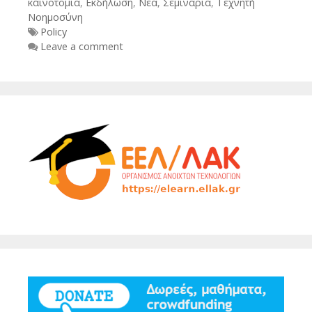
καινοτομία
,
Εκδήλωση
,
Νέα
,
Σεμινάρια
,
Τεχνητή
Νοημοσύνη
Tags
Policy
Leave a comment