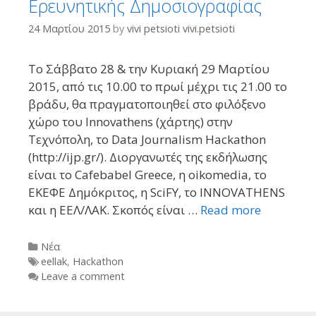
Ερευνητικής Δημοσιογραφίας
24 Μαρτίου 2015
by
vivi petsioti vivi.petsioti
Το Σάββατο 28 & την Κυριακή 29 Μαρτίου
2015, από τις 10.00 το πρωί μέχρι τις 21.00 το
βράδυ, θα πραγματοποιηθεί στο φιλόξενο
χώρο του Innovathens (χάρτης) στην
Τεχνόπολη, το Data Journalism Hackathon
(http://ijp.gr/). Διοργανωτές της εκδήλωσης
είναι το Cafebabel Greece, η oikomedia, το
ΕΚΕΦΕ Δημόκριτος, η SciFY, το INNOVATHENS
και η ΕΕΛ/ΛΑΚ. Σκοπός είναι …
Read more
Categories
Νέα
Tags
eellak
,
Hackathon
Leave a comment