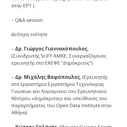
στην ΕΡΤ )
– Q&A session
Δεύτερη ενότητα
–
Δρ. Γιώργος Γιαννακόπουλος
,
(Συνιδρυτής SciFY ΑΜΚΕ, Συνεργαζόμενος
ερευνητής στο ΕΚΕΦΕ “Δημόκριτος”)
–
Δρ. Μιχάλης Βαφόπουλος
, (Eρευνητής
στο εργαστήριο Εργαστήριο Τεχνολογίας
Γνώσεων και Λογισμικού του Ερευνητικού
Κέντρου «Δημόκριτος» και υπεύθυνος του
παραρτήματος του Open Data Institute στην
Αθήνα)
–
Κώστας
Γαλάνης
, (Ιδρυτης Galanis Sports